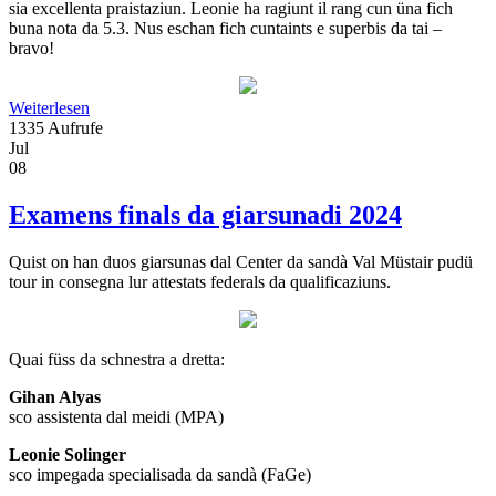
sia excellenta praistaziun. Leonie ha ragiunt il rang cun üna fich
buna nota da 5.3. Nus eschan fich cuntaints e superbis da tai –
bravo!
Weiterlesen
1335 Aufrufe
Jul
08
Examens finals da giarsunadi 2024
Quist on han duos giarsunas dal Center da sandà Val Müstair pudü
tour in consegna lur attestats federals da qualificaziuns.
Quai füss da schnestra a dretta:
Gihan Alyas
sco assistenta dal meidi (MPA)
Leonie Solinger
sco impegada specialisada da sandà (FaGe)