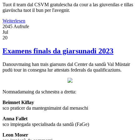
Tuot il team dal CSVM gratulescha da cour a las giuvenilas e tillas
giavüscha tuot il bun per l'avegnir.
Weiterlesen
2045 Aufrufe
Jul
20
Examens finals da giarsunadi 2023
Danouvmaing han trais giarsuns dal Center da sandà Val Müstair
pudü tour in consegna lur attestats federals da qualificaziuns.
Nomnadamaing da schnestra a dretta:
Beimnet Kiflay
sco praticer da mantegnimaint dal menaschi
Anna Fallet
sco impiegada specialisada da sandà (FaGe)
Leon Moser