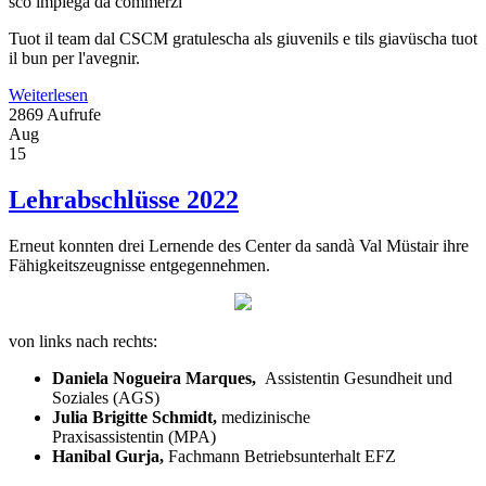
sco impiegà da commerzi
Tuot il team dal CSCM gratulescha als giuvenils e tils giavüscha tuot
il bun per l'avegnir.
Weiterlesen
2869 Aufrufe
Aug
15
Lehrabschlüsse 2022
Erneut konnten drei Lernende des Center da sandà Val Müstair ihre
Fähigkeitszeugnisse entgegennehmen.
von links nach rechts:
Daniela Nogueira Marques,
Assistentin Gesundheit und
Soziales (AGS)
Julia Brigitte Schmidt,
medizinische
Praxisassistentin (MPA)
Hanibal Gurja,
Fachmann Betriebsunterhalt EFZ