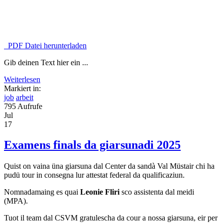
PDF Datei herunterladen
Gib deinen Text hier ein ...
Weiterlesen
Markiert in:
job
arbeit
795 Aufrufe
Jul
17
Examens finals da giarsunadi 2025
Quist on vaina üna giarsuna dal Center da sandà Val Müstair chi ha
pudü tour in consegna lur attestat federal da qualificaziun.
Nomnadamaing es quai
Leonie Fliri
sco assistenta dal meidi
(MPA).
Tuot il team dal CSVM gratulescha da cour a nossa giarsuna, eir per