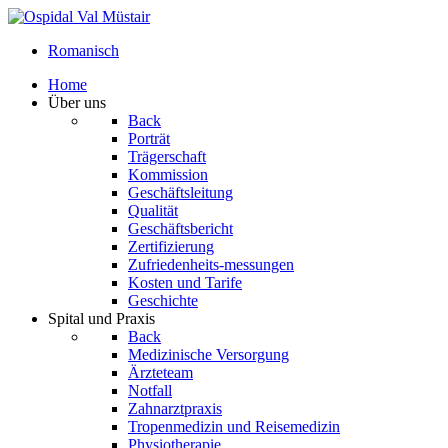
Romanisch
Home
Über uns
Back
Porträt
Trägerschaft
Kommission
Geschäftsleitung
Qualität
Geschäftsbericht
Zertifizierung
Zufriedenheits-messungen
Kosten und Tarife
Geschichte
Spital und Praxis
Back
Medizinische Versorgung
Ärzteteam
Notfall
Zahnarztpraxis
Tropenmedizin und Reisemedizin
Physiotherapie