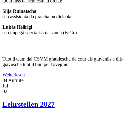
Quai füss da schnestra a dretta:
Silja Ruinatscha
sco assistenta da pratcha medicinala
Lukás Hellrigl
sco impegà specialisà da sandà (FaGe)
Tuot il team dal CSVM gratulescha da cour als giuvenils e tills
giavüscha tuot il bun per l'avegnir.
Weiterlesen
84 Aufrufe
Jul
02
Lehrstellen 2027