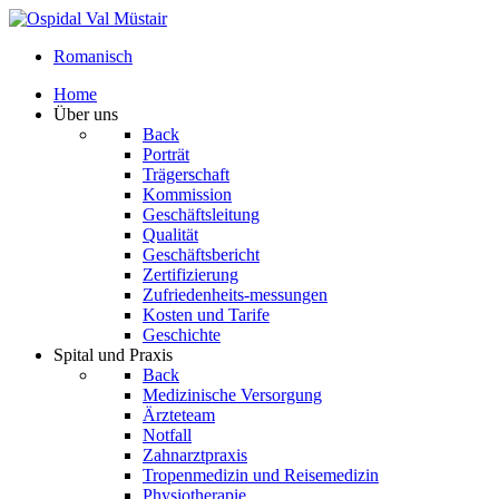
Romanisch
Home
Über uns
Back
Porträt
Trägerschaft
Kommission
Geschäftsleitung
Qualität
Geschäftsbericht
Zertifizierung
Zufriedenheits-messungen
Kosten und Tarife
Geschichte
Spital und Praxis
Back
Medizinische Versorgung
Ärzteteam
Notfall
Zahnarztpraxis
Tropenmedizin und Reisemedizin
Physiotherapie