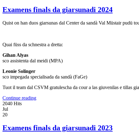
Examens finals da giarsunadi 2024
Quist on han duos giarsunas dal Center da sandà Val Müstair pudü tour 
Quai füss da schnestra a dretta:
Gihan Alyas
sco assistenta dal meidi (MPA)
Leonie Solinger
sco impegada specialisada da sandà (FaGe)
Tuot il team dal CSVM gratulescha da cour a las giuvenilas e tillas gia
Continue reading
2040 Hits
Jul
20
Examens finals da giarsunadi 2023