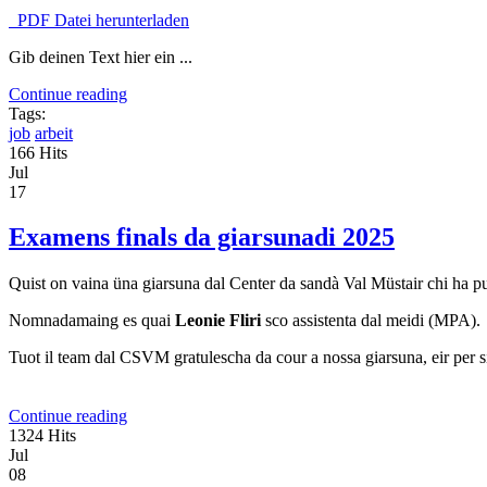
PDF Datei herunterladen
Gib deinen Text hier ein ...
Continue reading
Tags:
job
arbeit
166 Hits
Jul
17
Examens finals da giarsunadi 2025
Quist on vaina üna giarsuna dal Center da sandà Val Müstair chi ha pud
Nomnadamaing es quai
Leonie Fliri
sco assistenta dal meidi (MPA).
Tuot il team dal CSVM gratulescha da cour a nossa giarsuna, eir per si
Continue reading
1324 Hits
Jul
08