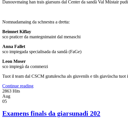
Danouvmaing han trais giarsuns dal Center da sandà Val Müstair pudü t
Nomnadamaing da schnestra a dretta:
Beimnet Kiflay
sco praticer da mantegnimaint dal menaschi
Anna Fallet
sco impiegada specialisada da sandà (FaGe)
Leon Moser
sco impiegà da commerzi
Tuot il team dal CSCM gratulescha als giuvenils e tils giavüscha tuot i
Continue reading
2863 Hits
Aug
05
Examens finals da giarsunadi 202