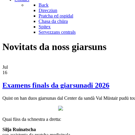
Back
Direcziun
Pratcha ed ospidal
Chasa da chüra
Spitex
Servezzans centrals
Novitats da noss giarsuns
Jul
16
Examens finals da giarsunadi 2026
Quist on han duos giarsunas dal Center da sandà Val Müstair pudü tour 
Quai füss da schnestra a dretta:
Silja Ruinatscha
sco assistenta da pratcha medicinala