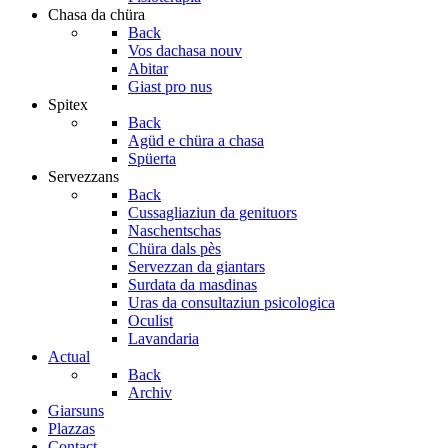
Chasa da chüra
Back
Vos dachasa nouv
Abitar
Giast pro nus
Spitex
Back
Agüd e chüra a chasa
Spüerta
Servezzans
Back
Cussagliaziun da genituors
Naschentschas
Chüra dals pès
Servezzan da giantars
Surdata da masdinas
Uras da consultaziun psicologica
Oculist
Lavandaria
Actual
Back
Archiv
Giarsuns
Plazzas
Contact