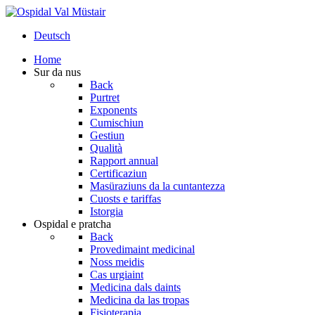
Deutsch
Home
Sur da nus
Back
Purtret
Exponents
Cumischiun
Gestiun
Qualità
Rapport annual
Certificaziun
Masüraziuns da la cuntantezza
Cuosts e tariffas
Istorgia
Ospidal e pratcha
Back
Provedimaint medicinal
Noss meidis
Cas urgiaint
Medicina dals daints
Medicina da las tropas
Fisioterapia