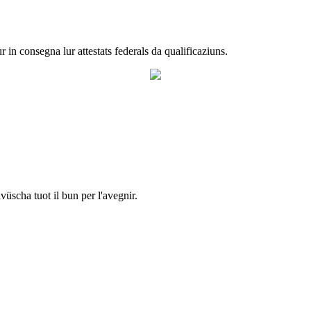
in consegna lur attestats federals da qualificaziuns.
vüscha tuot il bun per l'avegnir.