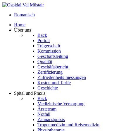
Romanisch
Home
Über uns
Back
Porträt
Trägerschaft
Kommission
Geschäftsleitung
Qualität
Geschäftsbericht
Zertifizierung
Zufriedenheits-messungen
Kosten und Tarife
Geschichte
Spital und Praxis
Back
Medizinische Versorgung
Ärzteteam
Notfall
Zahnarztpraxis
Tropenmedizin und Reisemedizin
Physiotherapie