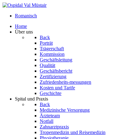
Romanisch
Home
Über uns
Back
Porträt
Trägerschaft
Kommission
Geschäftsleitung
Qualität
Geschäftsbericht
Zertifizierung
Zufriedenheits-messungen
Kosten und Tarife
Geschichte
Spital und Praxis
Back
Medizinische Versorgung
Ärzteteam
Notfall
Zahnarztpraxis
Tropenmedizin und Reisemedizin
Physiotherapie