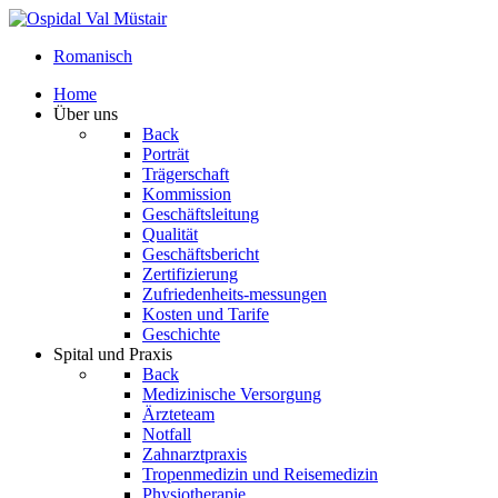
Romanisch
Home
Über uns
Back
Porträt
Trägerschaft
Kommission
Geschäftsleitung
Qualität
Geschäftsbericht
Zertifizierung
Zufriedenheits-messungen
Kosten und Tarife
Geschichte
Spital und Praxis
Back
Medizinische Versorgung
Ärzteteam
Notfall
Zahnarztpraxis
Tropenmedizin und Reisemedizin
Physiotherapie