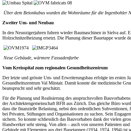
Über dem Betonkubus wurden die Wohnräume für die Ingenbohler No
Zweiter Um- und Neubau
In den Neunzigerjahren fuhren wieder Baumaschinen in Sielva auf. E
Holzschnitzelheizung ersetzt. Die Planung dieser Bauetappe wurde de
Neue Gebäude, wärmere Fassadenfarbe
Vom Kreisspital zum regionalen Gesundheitszentrum
Der letzte und grösste Um- und Erweiterungsbau erfolgte im ersten Ja
Gesundheitszentrum Val Müstair. Damit konnte die medizinische Grun
beansprucht und sehr geschätzt.
Für die Planung und Realisierung des anspruchsvollen Bauvorhabens w
der Architektengemeinschaft BFB aus Zürich. Das gleiche Büro wurde 
dass die finanzielle Belastung, nebst den ordentlichen Subventionen,
bei Privaten, Stiftungen und Organisationen zu suchen. Sein Engage
sichern. So konnte schliesslich das Bauvorhaben dank der vielen gros
Handwerker sehr streng. Von allen – auch von unseren Patienten und
Gebäude mit Elementen aus drei Bauetappen (1934, 1974, 1994) ist w