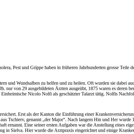
olera, Pest und Grippe haben in früheren Jahrhunderten grosse Teile 
äutern und Wundsalben zu helfen und zu heilen. Oft wurden sie dabei a
nur von 29 ausgebildeten Ärzten ausgeübt, 1875 waren es deren bereits
nheimische Nicolo Nolfi als geschätzter Talarzt tätig. Nolfis Nachfol
ersichert. Erst als der Kanton die Einführung einer Krankenversicheru
ss aus Tschierv, genannt „der Major“. Nach langem Hin und Her wurde 
ft ernannt. Eine seiner ersten Aufgaben war die Anstellung eines eig
in Sielva. Hier wurde die Arztpraxis eingerichtet und einige Krankenb