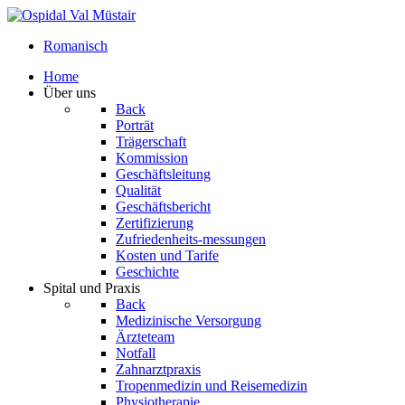
Romanisch
Home
Über uns
Back
Porträt
Trägerschaft
Kommission
Geschäftsleitung
Qualität
Geschäftsbericht
Zertifizierung
Zufriedenheits-messungen
Kosten und Tarife
Geschichte
Spital und Praxis
Back
Medizinische Versorgung
Ärzteteam
Notfall
Zahnarztpraxis
Tropenmedizin und Reisemedizin
Physiotherapie