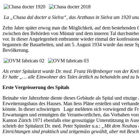
La „Chasa dal docter a Sielva“, das Arzthaus in Sielva um 1920 und
Zehn Jahre später erwog man die Möglichkeit, auf dem bestehenden G
zwischen den Behörden von Müstair und dem inneren Tal durchstehen. 
vor. In dieser Angelegenheit entbrannte wieder einmal der konfessionel
begannen die Bauarbeiten, und am 5. August 1934 wurde das neue Spita
Bevölkerung.
Als erster Spitalarzt wurde Dr. med. Franz Helfenberger von der Krei
Er hatte „… alle Einwohner des Tales ärztlich zu behandeln und zu be
Erste Vergrösserung des Spitals
Beinahe vier Jahrzehnte diente dieses Gebäude als Spital und einzig
Erweiterungsbaus des Hauses. Man liess Pläne erstellen und verhande
könnte. In dieser schwierigen Lage meldeten sich vorwiegend die Fra
Erwartungen und ermutigten die Verantwortlichen, das Vorhaben vora
Kanton Zürich 1971 ebenfalls eine grosszügige Unterstützung in Auss
schrieb der Spitalarzt Dr. med. Peter Spinnler u.a.:
„Mit dem Neubau d
Einrichtungen sind praktisch und zeitgemäss gewählt, aber mit Besc