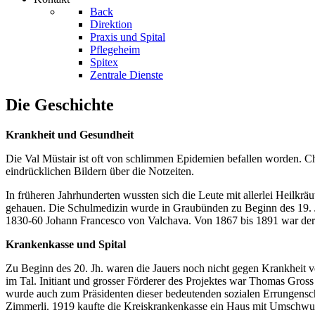
Back
Direktion
Praxis und Spital
Pflegeheim
Spitex
Zentrale Dienste
Die Geschichte
Krankheit und Gesundheit
Die Val Müstair ist oft von schlimmen Epidemien befallen worden. Ch
eindrücklichen Bildern über die Notzeiten.
In früheren Jahrhunderten wussten sich die Leute mit allerlei Heilkr
gehauen. Die Schulmedizin wurde in Graubünden zu Beginn des 19. Jh. 
1830-60 Johann Francesco von Valchava. Von 1867 bis 1891 war der Ei
Krankenkasse und Spital
Zu Beginn des 20. Jh. waren die Jauers noch nicht gegen Krankheit v
im Tal. Initiant und grosser Förderer des Projektes war Thomas Gro
wurde auch zum Präsidenten dieser bedeutenden sozialen Errungenscha
Zimmerli. 1919 kaufte die Kreiskrankenkasse ein Haus mit Umschwung 