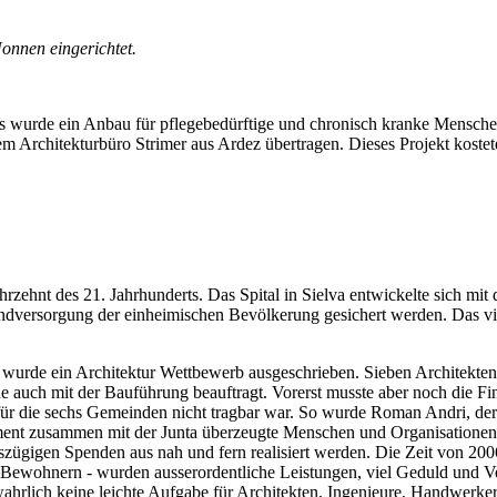
nnen eingerichtet.
s wurde ein Anbau für pflegebedürftige und chronisch kranke Menschen
m Architekturbüro Strimer aus Ardez übertragen. Dieses Projekt kostet
hrzehnt des 21. Jahrhunderts. Das Spital in Sielva entwickelte sich m
dversorgung der einheimischen Bevölkerung gesichert werden. Das vie
urde ein Architektur Wettbewerb ausgeschrieben. Sieben Architekten r
auch mit der Bauführung beauftragt. Vorerst musste aber noch die Fin
 für die sechs Gemeinden nicht tragbar war. So wurde Roman Andri, der 
ment zusammen mit der Junta überzeugte Menschen und Organisationen,
szügigen Spenden aus nah und fern realisiert werden. Die Zeit von 2006
 Bewohnern - wurden ausserordentliche Leistungen, viel Geduld und V
ahrlich keine leichte Aufgabe für Architekten, Ingenieure, Handwerke