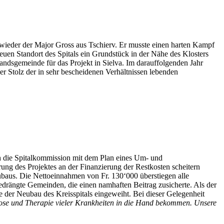
wieder der Major Gross aus Tschierv. Er musste einen harten Kampf
uen Standort des Spitals ein Grundstück in der Nähe des Klosters
Lands­gemeinde für das Projekt in Sielva. Im darauffolgenden Jahr
er Stolz der in sehr bescheidenen Verhältnissen lebenden
ich die Spitalkommission mit dem Plan eines Um- und
ung des Projektes an der Finanzierung der Restkosten scheitern
ubaus. Die Nettoeinnahmen von Fr. 130‘000 überstiegen alle
drängte Gemeinden, die einen namhaften Beitrag zusicherte. Als der
 der Neubau des Kreisspitals eingeweiht. Bei dieser Gelegenheit
ose und Therapie vieler Krankheiten in die Hand bekommen. Unsere