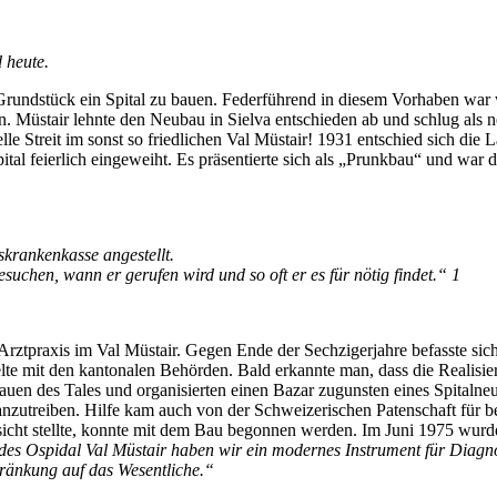
 heute.
rundstück ein Spital zu bauen. Federführend in diesem Vorhaben war 
Müstair lehnte den Neubau in Sielva entschieden ab und schlug als ne
le Streit im sonst so friedlichen Val Müstair! 1931 entschied sich die 
l feierlich eingeweiht. Es präsentierte sich als „Prunkbau“ und war d
skrankenkasse angestellt.
suchen, wann er gerufen wird und so oft er es für nötig findet.“ 1
e Arztpraxis im Val Müstair. Gegen Ende der Sechzigerjahre befasste s
lte mit den kantonalen Behörden. Bald erkannte man, dass die Realisier
uen des Tales und organisierten einen Bazar zugunsten eines Spitalne
nzutreiben. Hilfe kam auch von der Schweizerischen Patenschaft für be
icht stellte, konnte mit dem Bau begonnen werden. Im Juni 1975 wurde
es Ospidal Val Müstair haben wir ein modernes Instrument für Diagn
hränkung auf das Wesentliche.“