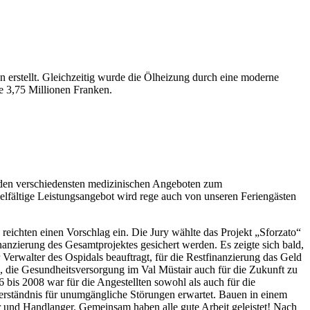
 erstellt. Gleichzeitig wurde die Ölheizung durch eine moderne
e 3,75 Millionen Franken.
it den verschiedensten medizinischen Angeboten zum
lfältige Leistungsangebot wird rege auch von unseren Feriengästen
eichten einen Vorschlag ein. Die Jury wählte das Projekt „Sforzato“
anzierung des Gesamtprojektes gesichert werden. Es zeigte sich bald,
Verwalter des Ospidals beauftragt, für die Restfinanzierung das Geld
 die Gesundheitsversorgung im Val Müstair auch für die Zukunft zu
 bis 2008 war für die Angestellten sowohl als auch für die
erständnis für unumgängliche Störungen erwartet. Bauen in einem
r und Handlanger. Gemeinsam haben alle gute Arbeit geleistet! Nach