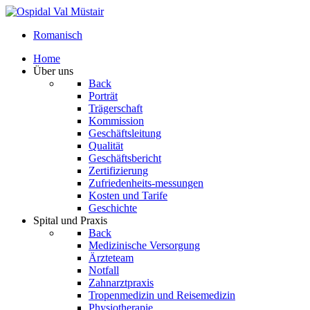
Romanisch
Home
Über uns
Back
Porträt
Trägerschaft
Kommission
Geschäftsleitung
Qualität
Geschäftsbericht
Zertifizierung
Zufriedenheits-messungen
Kosten und Tarife
Geschichte
Spital und Praxis
Back
Medizinische Versorgung
Ärzteteam
Notfall
Zahnarztpraxis
Tropenmedizin und Reisemedizin
Physiotherapie