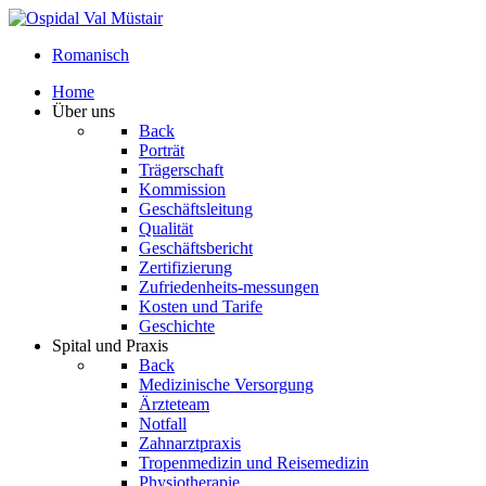
Romanisch
Home
Über uns
Back
Porträt
Trägerschaft
Kommission
Geschäftsleitung
Qualität
Geschäftsbericht
Zertifizierung
Zufriedenheits-messungen
Kosten und Tarife
Geschichte
Spital und Praxis
Back
Medizinische Versorgung
Ärzteteam
Notfall
Zahnarztpraxis
Tropenmedizin und Reisemedizin
Physiotherapie