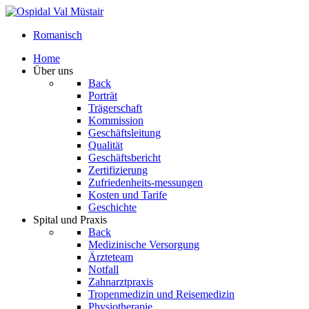
Romanisch
Home
Über uns
Back
Porträt
Trägerschaft
Kommission
Geschäftsleitung
Qualität
Geschäftsbericht
Zertifizierung
Zufriedenheits-messungen
Kosten und Tarife
Geschichte
Spital und Praxis
Back
Medizinische Versorgung
Ärzteteam
Notfall
Zahnarztpraxis
Tropenmedizin und Reisemedizin
Physiotherapie