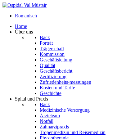
Romanisch
Home
Über uns
Back
Porträt
Trägerschaft
Kommission
Geschäftsleitung
Qualität
Geschäftsbericht
Zertifizierung
Zufriedenheits-messungen
Kosten und Tarife
Geschichte
Spital und Praxis
Back
Medizinische Versorgung
Ärzteteam
Notfall
Zahnarztpraxis
Tropenmedizin und Reisemedizin
Physiotherapie