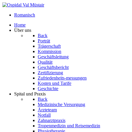
Romanisch
Home
Über uns
Back
Porträt
Trägerschaft
Kommission
Geschäftsleitung
Qualität
Geschäftsbericht
Zertifizierung
Zufriedenheits-messungen
Kosten und Tarife
Geschichte
Spital und Praxis
Back
Medizinische Versorgung
Ärzteteam
Notfall
Zahnarztpraxis
Tropenmedizin und Reisemedizin
Physiotherapie