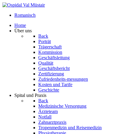
Romanisch
Home
Über uns
Back
Porträt
Trägerschaft
Kommission
Geschäftsleitung
Qualität
Geschäftsbericht
Zertifizierung
Zufriedenheits-messungen
Kosten und Tarife
Geschichte
Spital und Praxis
Back
Medizinische Versorgung
Ärzteteam
Notfall
Zahnarztpraxis
Tropenmedizin und Reisemedizin
Physiotherapie