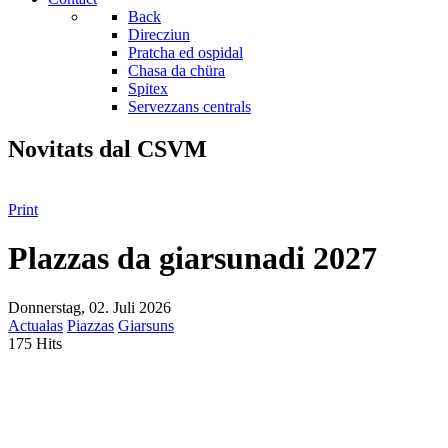
Back
Direcziun
Pratcha ed ospidal
Chasa da chüra
Spitex
Servezzans centrals
Novitats dal CSVM
Print
Plazzas da giarsunadi 2027
Donnerstag, 02. Juli 2026
Actualas
Piazzas
Giarsuns
175 Hits