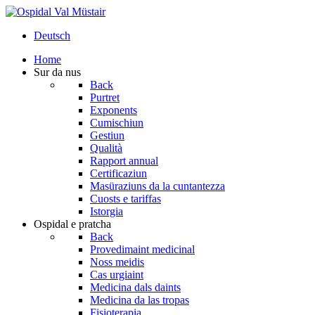
Deutsch
Home
Sur da nus
Back
Purtret
Exponents
Cumischiun
Gestiun
Qualità
Rapport annual
Certificaziun
Masüraziuns da la cuntantezza
Cuosts e tariffas
Istorgia
Ospidal e pratcha
Back
Provedimaint medicinal
Noss meidis
Cas urgiaint
Medicina dals daints
Medicina da las tropas
Fisioterapia