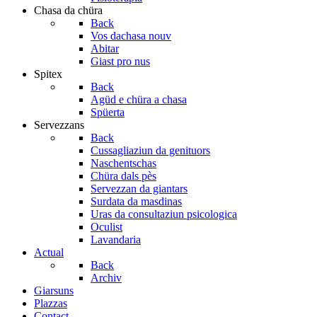
Chasa da chüra
Back
Vos dachasa nouv
Abitar
Giast pro nus
Spitex
Back
Agüd e chüra a chasa
Spüerta
Servezzans
Back
Cussagliaziun da genituors
Naschentschas
Chüra dals pès
Servezzan da giantars
Surdata da masdinas
Uras da consultaziun psicologica
Oculist
Lavandaria
Actual
Back
Archiv
Giarsuns
Plazzas
Contact