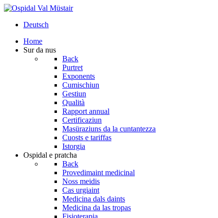
Deutsch
Home
Sur da nus
Back
Purtret
Exponents
Cumischiun
Gestiun
Qualità
Rapport annual
Certificaziun
Masüraziuns da la cuntantezza
Cuosts e tariffas
Istorgia
Ospidal e pratcha
Back
Provedimaint medicinal
Noss meidis
Cas urgiaint
Medicina dals daints
Medicina da las tropas
Fisioterapia