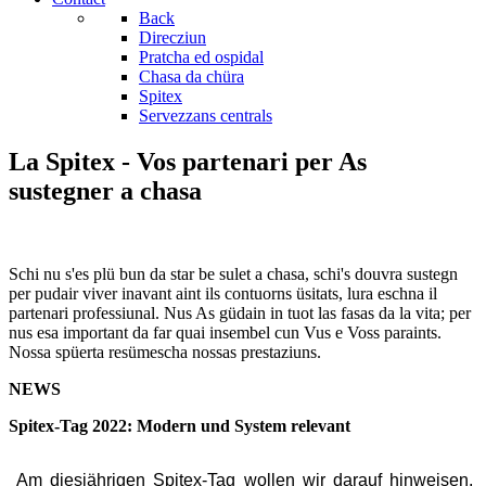
Back
Direcziun
Pratcha ed ospidal
Chasa da chüra
Spitex
Servezzans centrals
La Spitex - Vos partenari per As
sustegner a chasa
Schi nu s'es plü bun da star be sulet a chasa, schi's douvra sustegn
per pudair viver inavant aint ils contuorns üsitats, lura eschna il
partenari professiunal. Nus As güdain in tuot las fasas da la vita; per
nus esa important da far quai insembel cun Vus e Voss paraints.
Nossa spüerta resümescha nossas prestaziuns.
NEWS
Spitex-Tag 2022: Modern und System relevant
Am diesjährigen Spitex-Tag wollen wir darauf hinweisen,