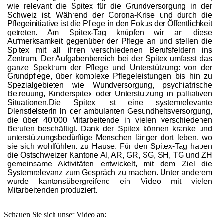
wie relevant die Spitex für die Grundversorgung in der
Schweiz ist. Während der Corona-Krise und durch die
Pflegeinitiative ist die Pflege in den Fokus der Öffentlichkeit
getreten. Am Spitex-Tag knüpfen wir an diese
Aufmerksamkeit gegenüber der Pflege an und stellen die
Spitex mit all ihren verschiedenen Berufsfeldern ins
Zentrum. Der Aufgabenbereich bei der Spitex umfasst das
ganze Spektrum der Pflege und Unterstützung: von der
Grundpflege, über komplexe Pflegeleistungen bis hin zu
Spezialgebieten wie Wundversorgung, psychiatrische
Betreuung, Kinderspitex oder Unterstützung in palliativen
Situationen.Die Spitex ist eine systemrelevante
Dienstleisterin in der ambulanten Gesundheitsversorgung,
die über 40’000 Mitarbeitende in vielen verschiedenen
Berufen beschäftigt. Dank der Spitex können kranke und
unterstützungsbedürftige Menschen länger dort leben, wo
sie sich wohlfühlen: zu Hause. Für den Spitex-Tag haben
die Ostschweizer Kantone AI, AR, GR, SG, SH, TG und ZH
gemeinsame Aktivitäten entwickelt, mit dem Ziel die
Systemrelevanz zum Gespräch zu machen. Unter anderem
wurde kantonsübergreifend ein Video mit vielen
Mitarbeitenden produziert.
Schauen Sie sich unser Video an: