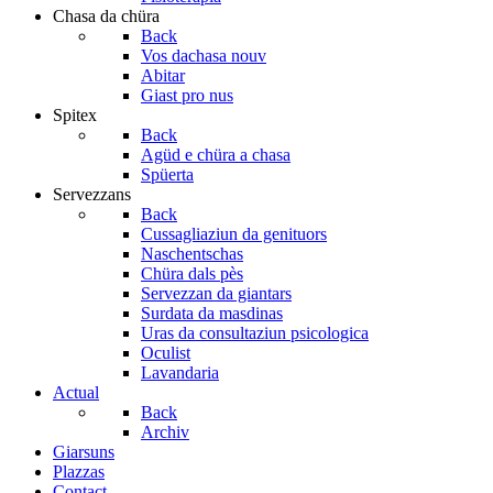
Chasa da chüra
Back
Vos dachasa nouv
Abitar
Giast pro nus
Spitex
Back
Agüd e chüra a chasa
Spüerta
Servezzans
Back
Cussagliaziun da genituors
Naschentschas
Chüra dals pès
Servezzan da giantars
Surdata da masdinas
Uras da consultaziun psicologica
Oculist
Lavandaria
Actual
Back
Archiv
Giarsuns
Plazzas
Contact