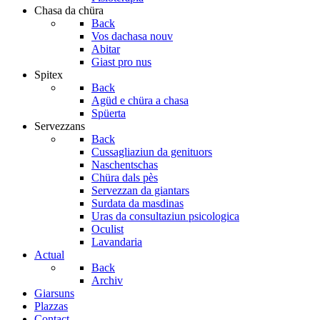
Chasa da chüra
Back
Vos dachasa nouv
Abitar
Giast pro nus
Spitex
Back
Agüd e chüra a chasa
Spüerta
Servezzans
Back
Cussagliaziun da genituors
Naschentschas
Chüra dals pès
Servezzan da giantars
Surdata da masdinas
Uras da consultaziun psicologica
Oculist
Lavandaria
Actual
Back
Archiv
Giarsuns
Plazzas
Contact