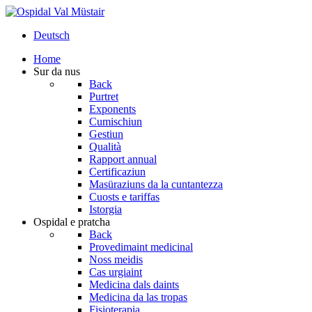
Deutsch
Home
Sur da nus
Back
Purtret
Exponents
Cumischiun
Gestiun
Qualità
Rapport annual
Certificaziun
Masüraziuns da la cuntantezza
Cuosts e tariffas
Istorgia
Ospidal e pratcha
Back
Provedimaint medicinal
Noss meidis
Cas urgiaint
Medicina dals daints
Medicina da las tropas
Fisioterapia