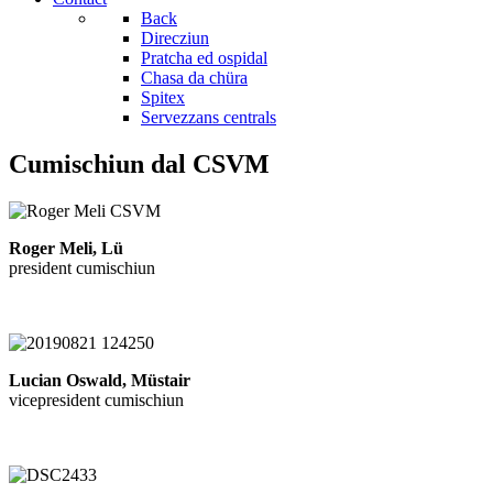
Back
Direcziun
Pratcha ed ospidal
Chasa da chüra
Spitex
Servezzans centrals
Cumischiun dal CSVM
Roger Meli, Lü
president cumischiun
Lucian Oswald, Müstair
vicepresident cumischiun