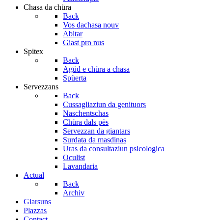
Chasa da chüra
Back
Vos dachasa nouv
Abitar
Giast pro nus
Spitex
Back
Agüd e chüra a chasa
Spüerta
Servezzans
Back
Cussagliaziun da genituors
Naschentschas
Chüra dals pès
Servezzan da giantars
Surdata da masdinas
Uras da consultaziun psicologica
Oculist
Lavandaria
Actual
Back
Archiv
Giarsuns
Plazzas
Contact