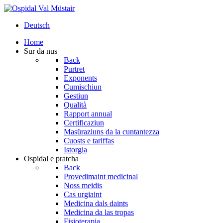
Deutsch
Home
Sur da nus
Back
Purtret
Exponents
Cumischiun
Gestiun
Qualità
Rapport annual
Certificaziun
Masüraziuns da la cuntantezza
Cuosts e tariffas
Istorgia
Ospidal e pratcha
Back
Provedimaint medicinal
Noss meidis
Cas urgiaint
Medicina dals daints
Medicina da las tropas
Fisioterapia