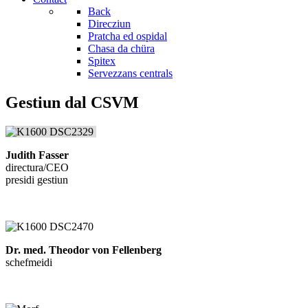
Back
Direcziun
Pratcha ed ospidal
Chasa da chüra
Spitex
Servezzans centrals
Gestiun dal CSVM
Judith Fasser
directura/CEO
presidi gestiun
Dr. med. Theodor von Fellenberg
schefmeidi