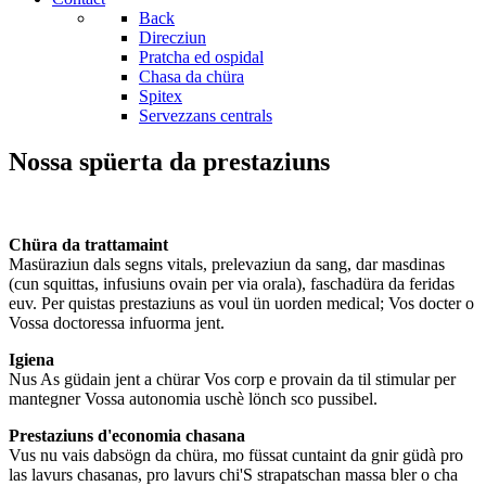
Back
Direcziun
Pratcha ed ospidal
Chasa da chüra
Spitex
Servezzans centrals
Nossa spüerta da prestaziuns
Chüra da trattamaint
Masüraziun dals segns vitals, prelevaziun da sang, dar masdinas
(cun squittas, infusiuns ovain per via orala), faschadüra da feridas
euv. Per quistas prestaziuns as voul ün uorden medical; Vos docter o
Vossa doctoressa infuorma jent.
Igiena
Nus As güdain jent a chürar Vos corp e provain da til stimular per
mantegner Vossa autonomia uschè lönch sco pussibel.
Prestaziuns d'economia chasana
Vus nu vais dabsögn da chüra, mo füssat cuntaint da gnir güdà pro
las lavurs chasanas, pro lavurs chi'S strapatschan massa bler o cha