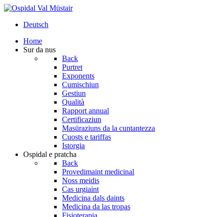
Deutsch
Home
Sur da nus
Back
Purtret
Exponents
Cumischiun
Gestiun
Qualità
Rapport annual
Certificaziun
Masüraziuns da la cuntantezza
Cuosts e tariffas
Istorgia
Ospidal e pratcha
Back
Provedimaint medicinal
Noss meidis
Cas urgiaint
Medicina dals daints
Medicina da las tropas
Fisioterapia