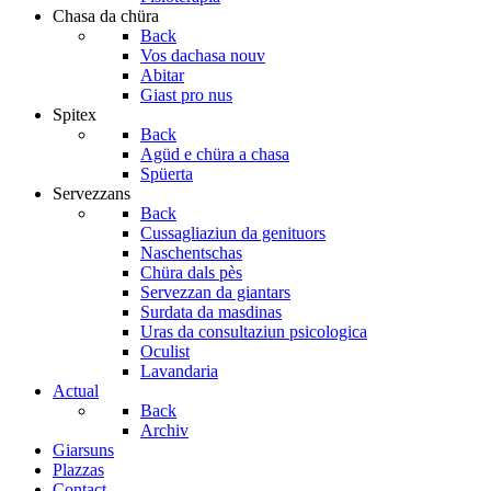
Chasa da chüra
Back
Vos dachasa nouv
Abitar
Giast pro nus
Spitex
Back
Agüd e chüra a chasa
Spüerta
Servezzans
Back
Cussagliaziun da genituors
Naschentschas
Chüra dals pès
Servezzan da giantars
Surdata da masdinas
Uras da consultaziun psicologica
Oculist
Lavandaria
Actual
Back
Archiv
Giarsuns
Plazzas
Contact