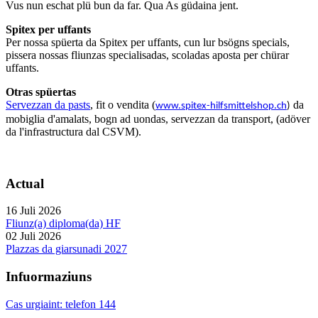
Vus nun eschat plü bun da far. Qua As güdaina jent.
Spitex per uffants
Per nossa spüerta da Spitex per uffants, cun lur bsögns specials,
pissera nossas fliunzas specialisadas, scoladas aposta per chürar
uffants.
Otras spüertas
Servezzan da pasts
, fit o vendita (
da
www.spitex-hilfsmittelshop.ch
)
mobiglia d'amalats, bogn ad uondas, servezzan da transport, (adöver
da l'infrastructura dal CSVM).
Actual
16 Juli 2026
Fliunz(a) diploma(da) HF
02 Juli 2026
Plazzas da giarsunadi 2027
Infuormaziuns
Cas urgiaint: telefon 144