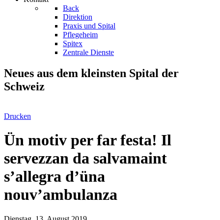
Back
Direktion
Praxis und Spital
Pflegeheim
Spitex
Zentrale Dienste
Neues aus dem kleinsten Spital der
Schweiz
Drucken
Ün motiv per far festa! Il
servezzan da salvamaint
s’allegra d’üna
nouv’ambulanza
Dienstag, 13. August 2019