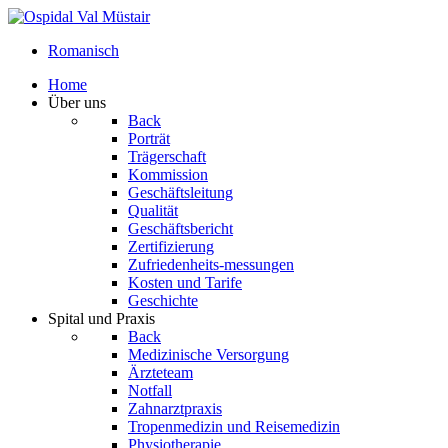
Romanisch
Home
Über uns
Back
Porträt
Trägerschaft
Kommission
Geschäftsleitung
Qualität
Geschäftsbericht
Zertifizierung
Zufriedenheits-messungen
Kosten und Tarife
Geschichte
Spital und Praxis
Back
Medizinische Versorgung
Ärzteteam
Notfall
Zahnarztpraxis
Tropenmedizin und Reisemedizin
Physiotherapie