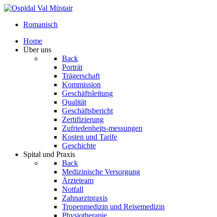
Romanisch
Home
Über uns
Back
Porträt
Trägerschaft
Kommission
Geschäftsleitung
Qualität
Geschäftsbericht
Zertifizierung
Zufriedenheits-messungen
Kosten und Tarife
Geschichte
Spital und Praxis
Back
Medizinische Versorgung
Ärzteteam
Notfall
Zahnarztpraxis
Tropenmedizin und Reisemedizin
Physiotherapie